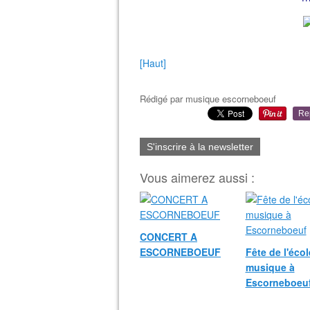
[Haut]
Rédigé par
musique escorneboeuf
Re
S'inscrire à la newsletter
Vous aimerez aussi :
CONCERT A
ESCORNEBOEUF
Fête de l'écol
musique à
Escorneboeu