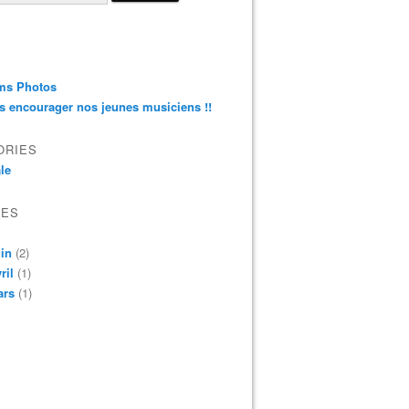
ms Photos
s encourager nos jeunes musiciens !!
ORIES
le
VES
in
(2)
ril
(1)
ars
(1)