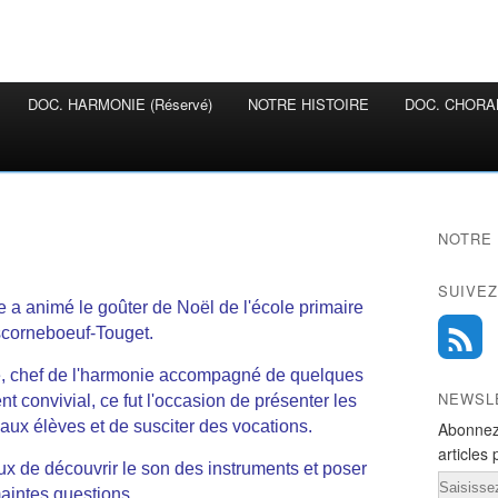
DOC. HARMONIE (réservé)
NOTRE HISTOIRE
DOC. CHORAL
NOTRE 
SUIVEZ
 a animé le goûter de Noël de l'école primaire
scorneboeuf-Touget.
te, chef de l'harmonie accompagné de quelques
NEWSL
 convivial, ce fut l'occasion de présenter les
ux élèves et de susciter des vocations.
Abonnez
articles 
eux de découvrir le son des instruments et poser
Email
aintes questions.