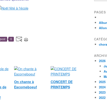
PAGES
Albu
Allon
CATÉG
post
0
chora
ARCHI
2026
Ju
Av
M
On chante à
CONCERT DE
2025
e de
Escorneboeuf
PRINTEMPS
2024
2023
f
2022